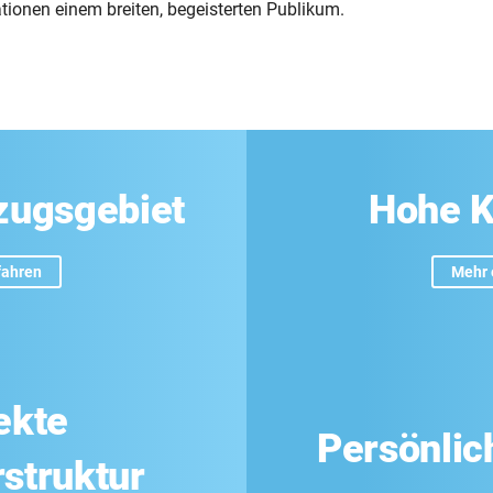
tionen einem breiten, begeisterten Publikum.
nzugsgebiet
Hohe K
fahren
Mehr 
ekte
Persönlic
struktur