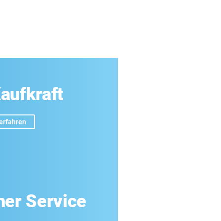
aufkraft
erfahren
her Service